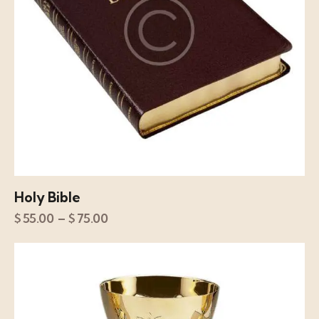
Holy Bible
$
55.00
–
$
75.00