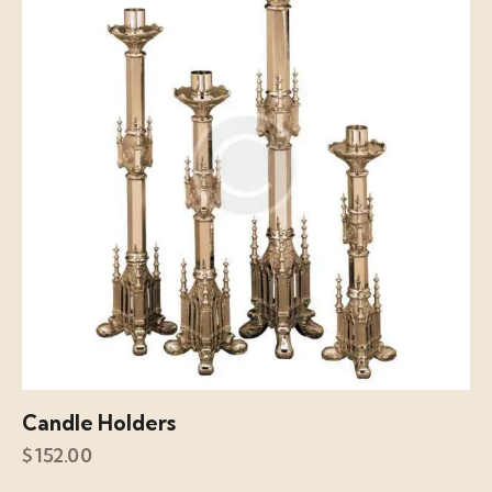
Candle Holders
$
152.00