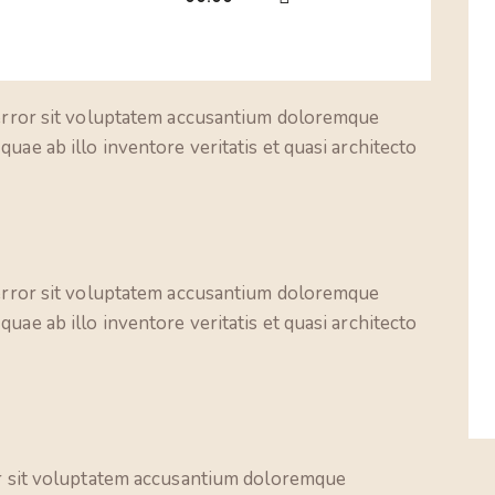
Up/Down
Arrow
keys
to
s error sit voluptatem accusantium doloremque
increase
uae ab illo inventore veritatis et quasi architecto
or
decrease
volume.
s error sit voluptatem accusantium doloremque
uae ab illo inventore veritatis et quasi architecto
ror sit voluptatem accusantium doloremque