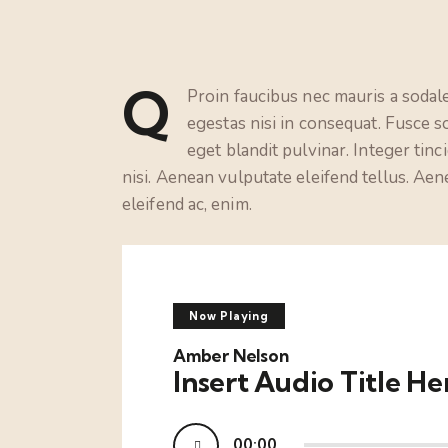
Q
Proin faucibus nec mauris a sodal
egestas nisi in consequat. Fusce s
eget blandit pulvinar. Integer ti
nisi. Aenean vulputate eleifend tellus. Aene
eleifend ac, enim.
Now Playing
Amber Nelson
Insert Audio Title He
Audio
00:00