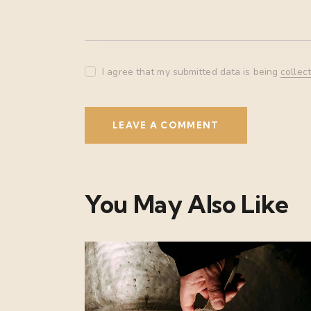
I agree that my submitted data is being
collec
You May Also Like