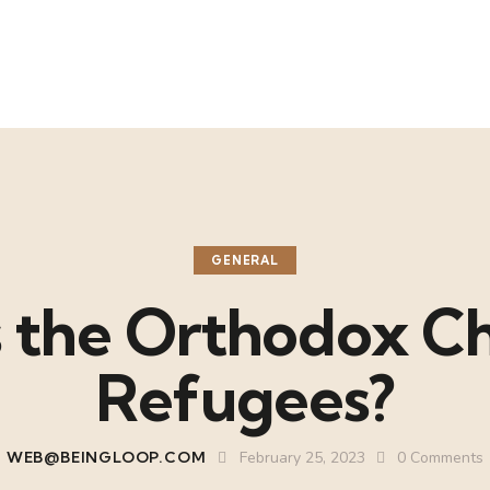
GENERAL
 the Orthodox Ch
Refugees?
WEB@BEINGLOOP.COM
February 25, 2023
0
Comments