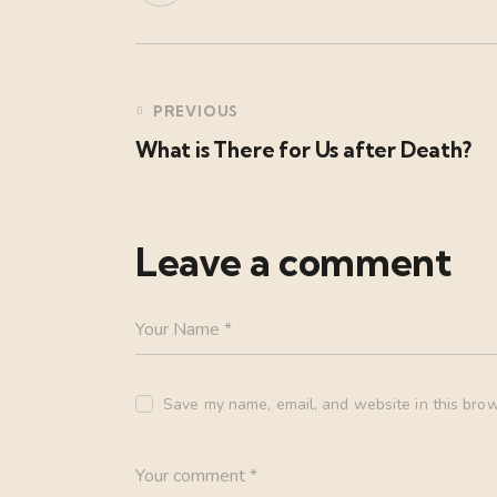
PREVIOUS
What is There for Us after Death?
Leave a comment
Save my name, email, and website in this brow