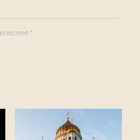
ted and stored
.
*