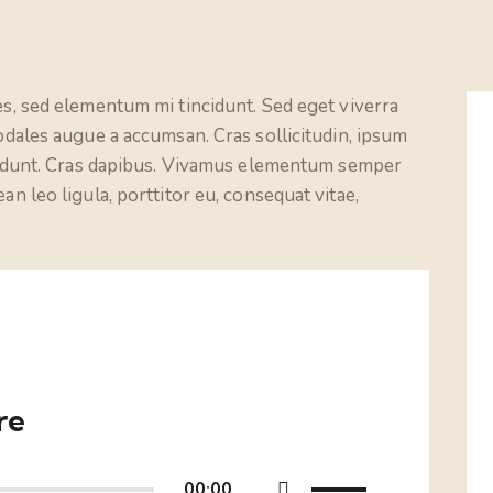
es, sed elementum mi tincidunt. Sed eget viverra
odales augue a accumsan. Cras sollicitudin, ipsum
ncidunt. Cras dapibus. Vivamus elementum semper
an leo ligula, porttitor eu, consequat vitae,
re
Use
00:00